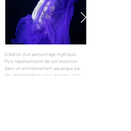
Création d’un personnage mythique… 
Puis représentation de son évolution 
dans un environnement aquatique par 
des chorégraphies sous-marines et la 
projection des images sur un écran 
d’eau…
Projet précédent
Projet suivant
© 2023 Emmanuel Béhier-Migeon