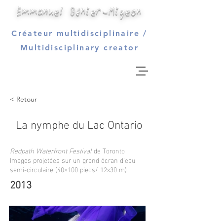
Emmanuel Béhier-Migeon
Créateur multidisciplinaire /
Multidisciplinary creator
< Retour
La nymphe du Lac Ontario
Redpath Waterfront Festival
de Toronto
Images projetées sur un grand écran d’eau
semi-circulaire (40×100 pieds/ 12x30 m)
2013